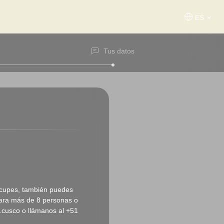
ES
Tus datos
ocupes, también puedes
para más de 8 personas o
.cusco o llámanos al +51