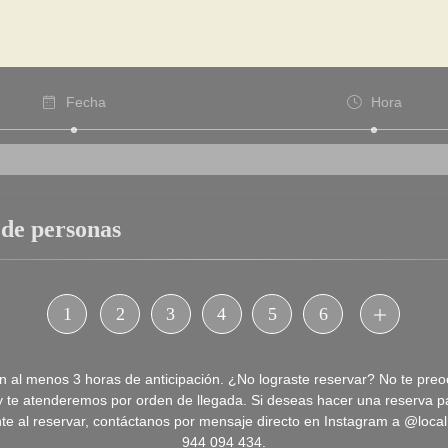
Fecha
Hora
 de personas
1
2
3
4
5
6
n al menos 3 horas de anticipación. ¿No lograste reservar? No te pre
y te atenderemos por orden de llegada. Si deseas hacer una reserva 
nte al reservar, contáctanos por mensaje directo en Instagram a @local
944 094 434.